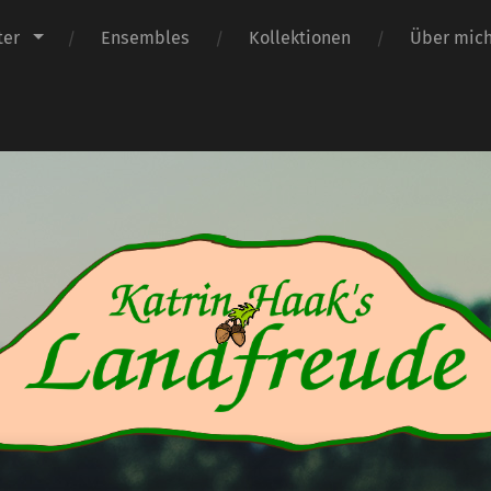
ter
Ensembles
Kollektionen
Über mic
Katrin
Haak's