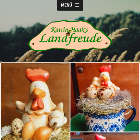
MENÜ
Katrin
Haak's
Landfreude