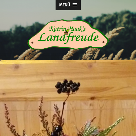
MENÜ
Katrin
Haak's
Landfreude