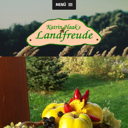
MENÜ
Katrin
Haak's
Landfreude