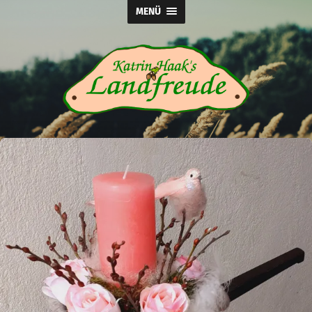
MENÜ
Katrin
Haak's
Landfreude