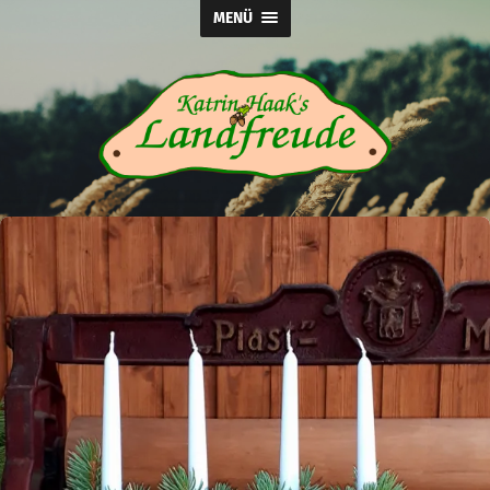
MENÜ
Katrin
Haak's
Landfreude