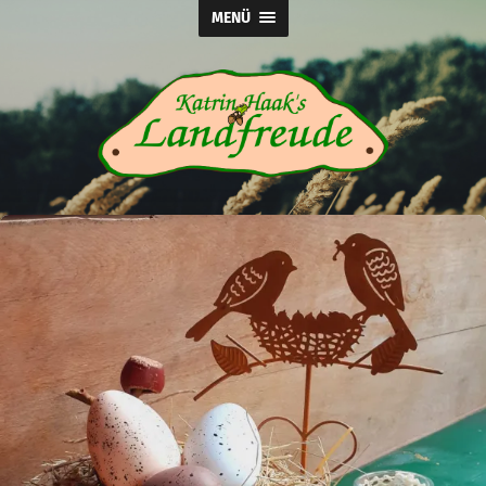
MENÜ
Katrin
Haak's
Landfreude