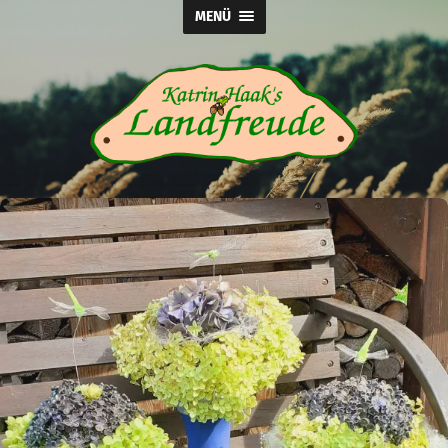
MENÜ
Katrin
Haak's
Landfreude