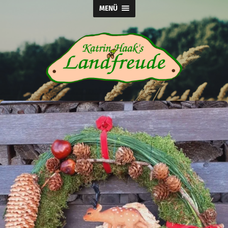
MENÜ
Katrin
Haak's
Landfreude