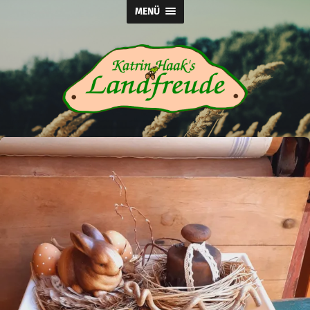
MENÜ
Katrin
Haak's
Landfreude