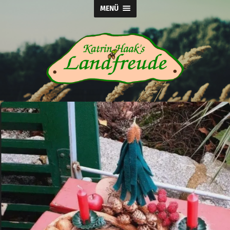
MENÜ
Katrin
Haak's
Landfreude