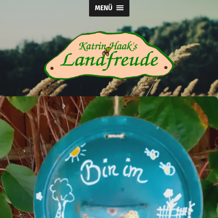
MENÜ
Katrin
Haak's
Landfreude