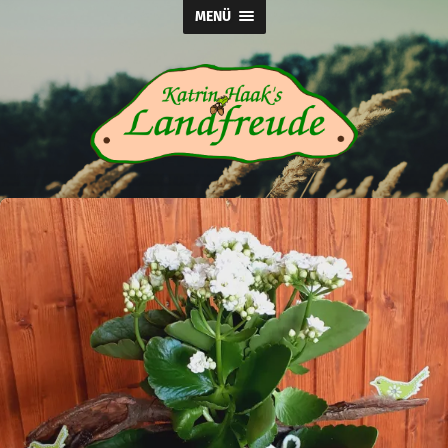
MENÜ
Katrin
Haak's
Landfreude